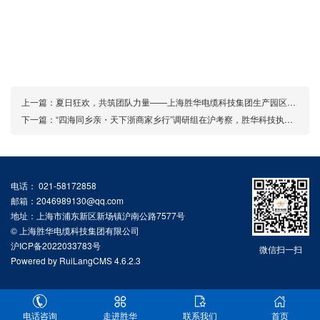
上一篇：
夏日狂欢，共筑团队力量——上海胜华电缆科技集团生产园区团建之旅
下一篇：
“四海同乡亲・天下浙商家乡行”调研组在沪考察，胜华科技执行总裁郑奔应邀座谈交流
电话： 021-58172858
邮箱：2046989130@qq.com
地址：上海市浦东新区新场镇沪南公路7577号
© 上海胜华电缆科技集团有限公司
沪ICP备2022033783号
微信扫一扫
Powered by
RuiLangCMS
4.6.2.3
电话咨询
走进胜华
联系我们
首页